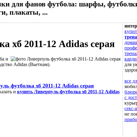
ки для фанов футбола: шарфы, футболки
и, плакаты, ...
инте
купит
трен
а хб 2011-12 Adidas серая
дома
профе
трена
ба и
карди
ство Adidas (Вьетнам).
для у
здоро
все д
уль футболка хб 2011-12 Adidas серая
моби
казать и
купить Ливерпуль футболка хб 2011-12 Adidas
блюре
с дос
курье
секс-
не по
прибо