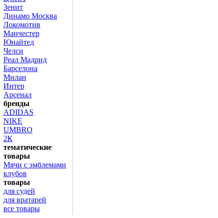
Зенит
Динамо Москва
Локомотив
Манчестер
Юнайтед
Челси
Реал Мадрид
Барселона
Милан
Интер
Арсенал
бренды
ADIDAS
NIKE
UMBRO
2К
тематические
товары
Мячи с эмблемами
клубов
товары
для судей
для вратарей
все товары