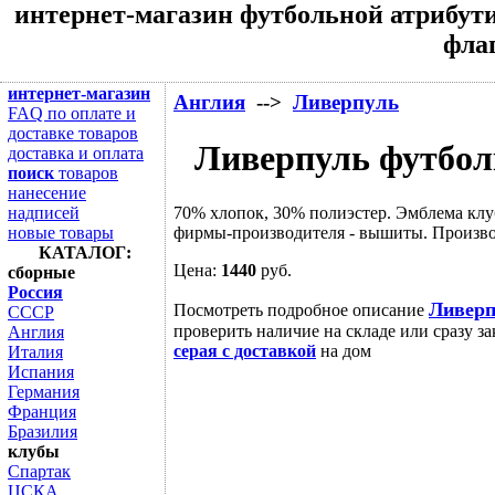
интернет-магазин футбольной атрибути
флаг
интернет-магазин
Англия
-->
Ливерпуль
FAQ по оплате и
доставке товаров
Ливерпуль футболк
доставка и оплата
поиск
товаров
нанесение
70% хлопок, 30% полиэстер. Эмблема клу
надписей
фирмы-производителя - вышиты. Производ
новые товары
КАТАЛОГ:
Цена:
1440
руб.
сборные
Россия
Ливерп
Посмотреть подробное описание
СССР
проверить наличие на складе или сразу за
Англия
серая с доставкой
на дом
Италия
Испания
Германия
Франция
Бразилия
клубы
Спартак
ЦСКА