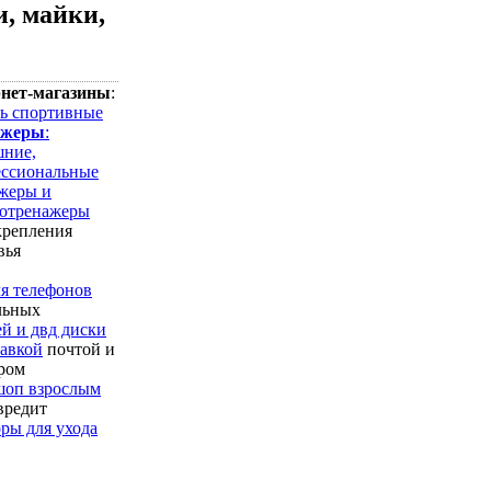
, майки,
рнет-магазины
:
ь спортивные
ажеры
:
шние,
ссиональные
жеры и
отренажеры
крепления
вья
ля телефонов
льных
й и двд диски
тавкой
почтой и
ром
шоп взрослым
вредит
ры для ухода