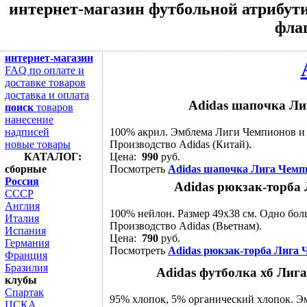
интернет-магазин футбольной атрибути
флаг
интернет-магазин
FAQ по оплате и
доставке товаров
доставка и оплата
Adidas шапочка Ли
поиск
товаров
нанесение
надписей
100% акрил. Эмблема Лиги Чемпионов и
новые товары
Производство Adidas (Китай).
КАТАЛОГ:
Цена:
990
руб.
сборные
Посмотреть
Adidas шапочка Лига Чемпи
Россия
Adidas рюкзак-торба 
СССР
Англия
100% нейлон. Размер 49х38 см. Одно боль
Италия
Производство Adidas (Вьетнам).
Испания
Цена:
790
руб.
Германия
Посмотреть
Adidas рюкзак-торба Лига 
Франция
Бразилия
Adidas футболка хб Лига
клубы
Спартак
95% хлопок, 5% органический хлопок. Э
ЦСКА