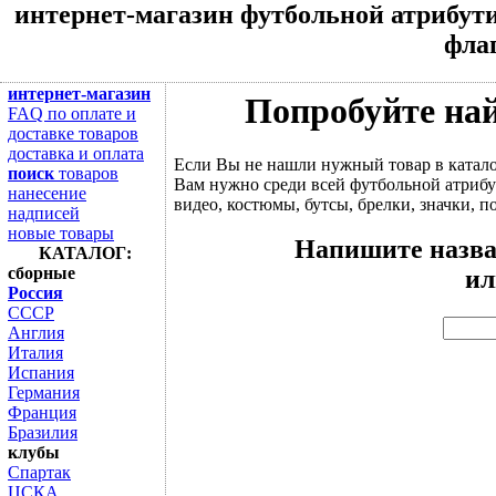
интернет-магазин футбольной атрибути
флаг
интернет-магазин
Попробуйте най
FAQ по оплате и
доставке товаров
доставка и оплата
Если Вы не нашли нужный товар в катал
поиск
товаров
Вам нужно среди всей футбольной атрибу
нанесение
видео, костюмы, бутсы, брелки, значки, по
надписей
новые товары
Напишите назва
КАТАЛОГ:
сборные
ил
Россия
СССР
Англия
Италия
Испания
Германия
Франция
Бразилия
клубы
Спартак
ЦСКА