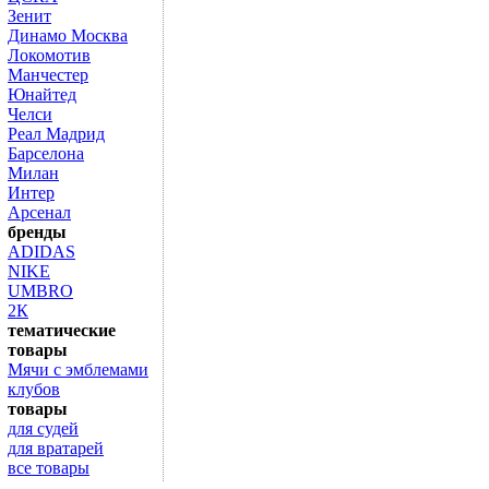
Зенит
Динамо Москва
Локомотив
Манчестер
Юнайтед
Челси
Реал Мадрид
Барселона
Милан
Интер
Арсенал
бренды
ADIDAS
NIKE
UMBRO
2К
тематические
товары
Мячи с эмблемами
клубов
товары
для судей
для вратарей
все товары