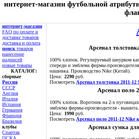
интернет-магазин футбольной атрибути
флаг
интернет-магазин
FAQ по оплате и
доставке товаров
доставка и оплата
Арсенал толстовка
поиск
товаров
нанесение
надписей
100% хлопок. Регулируемый шнурком кап
новые товары
спереди и эмблема фирмы-производителя 
КАТАЛОГ:
нашивка. Производство Nike (Китай).
сборные
Цена:
2290
руб.
Россия
Посмотреть
Арсенал толстовка 2011-12 
СССР
Арсенал поло 2
Англия
Италия
100% хлопок. Воротник на 2-х пуговицах.
Испания
эмблема фирмы-производителя - вышита. 
Германия
Цена:
1990
руб.
Франция
Посмотреть
Арсенал поло 2011-12 Nike 
Бразилия
Арсенал сумка для
клубы
Спартак
ЦСКА