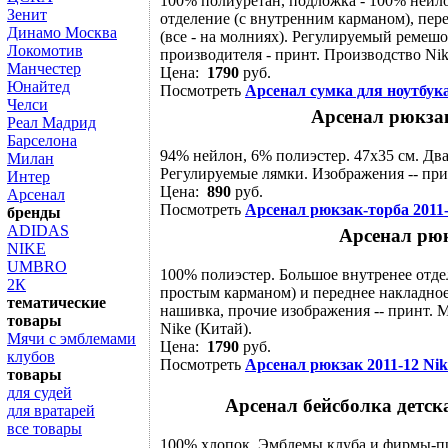
100% полиуретан, подложка - 100% нейло
Зенит
отделение (с внутренним карманом), пере
Динамо Москва
(все - на молниях). Регулируемый ремеш
Локомотив
производителя - принт. Производство Nik
Манчестер
Цена:
1790
руб.
Юнайтед
Посмотреть
Арсенал сумка для ноутбука
Челси
Арсенал рюкзак
Реал Мадрид
Барселона
94% нейлон, 6% полиэстер. 47х35 см. Дв
Милан
Регулируемые лямки. Изображения -- при
Интер
Цена:
890
руб.
Арсенал
Посмотреть
Арсенал рюкзак-торба 2011-
бренды
ADIDAS
Арсенал рюк
NIKE
UMBRO
100% полиэстер. Большое внутренее отде
2К
простым карманом) и переднее накладное
тематические
нашивка, прочие изображения -- принт. 
товары
Nike (Китай).
Мячи с эмблемами
Цена:
1790
руб.
клубов
Посмотреть
Арсенал рюкзак 2011-12 Nik
товары
для судей
Арсенал бейсболка детска
для вратарей
все товары
100% хлопок. Эмблемы клуба и фирмы-п