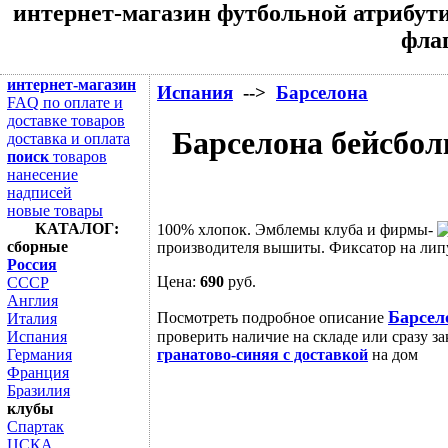
интернет-магазин футбольной атрибути
флаг
интернет-магазин
Испания
-->
Барселона
FAQ по оплате и
доставке товаров
Барселона бейсболк
доставка и оплата
поиск
товаров
нанесение
надписей
новые товары
КАТАЛОГ:
100% хлопок. Эмблемы клуба и фирмы-
сборные
производителя вышиты. Фиксатор на липу
Россия
Цена:
690
руб.
СССР
Англия
Барсел
Посмотреть подробное описание
Италия
проверить наличие на складе или сразу за
Испания
гранатово-синяя с доставкой
на дом
Германия
Франция
Бразилия
клубы
Спартак
ЦСКА