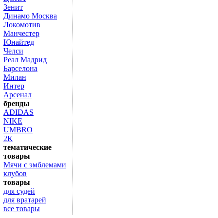
Зенит
Динамо Москва
Локомотив
Манчестер
Юнайтед
Челси
Реал Мадрид
Барселона
Милан
Интер
Арсенал
бренды
ADIDAS
NIKE
UMBRO
2К
тематические
товары
Мячи с эмблемами
клубов
товары
для судей
для вратарей
все товары