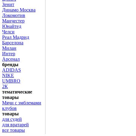
Зенит
Динамо Москва
Локомотив
Манчестер
Юнайтед
Челси
Реал Мадрид
Барселона
Милан
Интер
Арсенал
бренды
ADIDAS
NIKE
UMBRO
2К
тематические
товары
Мячи с эмблемами
клубов
товары
для судей
для вратарей
все товары