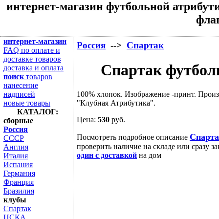
интернет-магазин футбольной атрибути
флаг
интернет-магазин
Россия
-->
Спартак
FAQ по оплате и
доставке товаров
Спартак футболк
доставка и оплата
поиск
товаров
нанесение
100% хлопок. Изображение -принт. Прои
надписей
"Клубная Атрибутика".
новые товары
КАТАЛОГ:
Цена:
530
руб.
сборные
Россия
Спарта
Посмотреть подробное описание
СССР
проверить наличие на складе или сразу за
Англия
один с доставкой
на дом
Италия
Испания
Германия
Франция
Бразилия
клубы
Спартак
ЦСКА