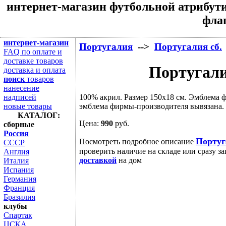
интернет-магазин футбольной атрибути
флаг
интернет-магазин
Португалия
-->
Португалия сб.
FAQ по оплате и
доставке товаров
Португали
доставка и оплата
поиск
товаров
нанесение
100% акрил. Размер 150х18 см. Эмблема 
надписей
эмблема фирмы-производителя вывязана. 
новые товары
КАТАЛОГ:
Цена:
990
руб.
сборные
Россия
Португ
Посмотреть подробное описание
СССР
проверить наличие на складе или сразу за
Англия
доставкой
на дом
Италия
Испания
Германия
Франция
Бразилия
клубы
Спартак
ЦСКА