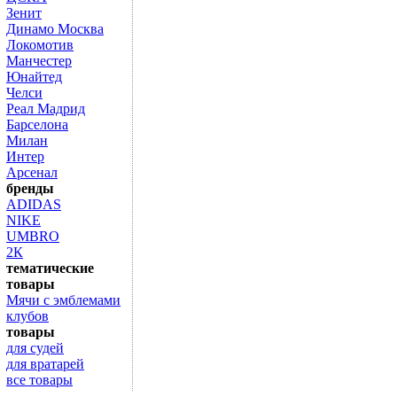
Зенит
Динамо Москва
Локомотив
Манчестер
Юнайтед
Челси
Реал Мадрид
Барселона
Милан
Интер
Арсенал
бренды
ADIDAS
NIKE
UMBRO
2К
тематические
товары
Мячи с эмблемами
клубов
товары
для судей
для вратарей
все товары