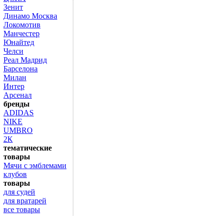
Зенит
Динамо Москва
Локомотив
Манчестер
Юнайтед
Челси
Реал Мадрид
Барселона
Милан
Интер
Арсенал
бренды
ADIDAS
NIKE
UMBRO
2К
тематические
товары
Мячи с эмблемами
клубов
товары
для судей
для вратарей
все товары