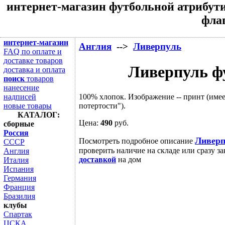
интернет-магазин футбольной атрибути
флаг
интернет-магазин
Англия
-->
Ливерпуль
FAQ по оплате и
доставке товаров
Ливерпуль ф
доставка и оплата
поиск
товаров
нанесение
100% хлопок. Изображение -- принт (име
надписей
потертости").
новые товары
КАТАЛОГ:
Цена:
490
руб.
сборные
Россия
Ливерп
Посмотреть подробное описание
СССР
проверить наличие на складе или сразу за
Англия
доставкой
на дом
Италия
Испания
Германия
Франция
Бразилия
клубы
Спартак
ЦСКА