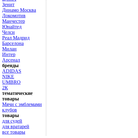
Зенит
Динамо Москва
Локомотив
Манчестер
Юнайтед
Челси
Реал Мадрид
Барселона
Милан
Интер
Арсенал
бренды
ADIDAS
NIKE
UMBRO
2К
тематические
товары
Мячи с эмблемами
клубов
товары
для судей
для вратарей
все товары