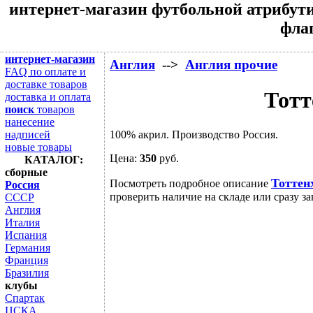
интернет-магазин футбольной атрибути
флаг
интернет-магазин
Англия
-->
Англия прочие
FAQ по оплате и
доставке товаров
Тотт
доставка и оплата
поиск
товаров
нанесение
100% акрил. Производство Россия.
надписей
новые товары
Цена:
350
руб.
КАТАЛОГ:
сборные
Тоттен
Посмотреть подробное описание
Россия
проверить наличие на складе или сразу за
СССР
Англия
Италия
Испания
Германия
Франция
Бразилия
клубы
Спартак
ЦСКА