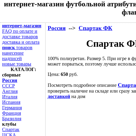
интернет-магазин футбольной атрибути
флаг
интернет-магазин
Россия
-->
Спартак ФК
FAQ по оплате и
доставке товаров
Спартак Ф
доставка и оплата
поиск
товаров
нанесение
100% полиуретан. Размер 5. При игре в ф
надписей
может порваться, поэтому лучше использов
новые товары
КАТАЛОГ:
Цена:
650
руб.
сборные
Россия
Спарта
Посмотреть подробное описание
СССР
проверить наличие на складе или сразу за
Англия
доставкой
на дом
Италия
Испания
Германия
Франция
Бразилия
клубы
Спартак
ЦСКА