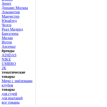
Зенит
Динамо Москва
Локомотив
Манчестер
Юнайтед
Челси
Реал Мадрид
Барселона
Милан
Интер
Арсенал
бренды
ADIDAS
NIKE
UMBRO
2К
тематические
товары
Мячи с эмблемами
клубов
товары
для судей
для вратарей
все товары