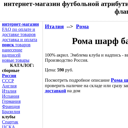
интернет-магазин футбольной атрибути
флаг
интернет-магазин
Италия
-->
Рома
FAQ по оплате и
доставке товаров
Рома шарф б
доставка и оплата
поиск
товаров
нанесение
100% акрил. Эмблема клуба и надпись - 
надписей
Производство Россия.
новые товары
КАТАЛОГ:
Цена:
590
руб.
сборные
Россия
Рома ш
Посмотреть подробное описание
СССР
проверить наличие на складе или сразу за
Англия
доставкой
на дом
Италия
Испания
Германия
Франция
Бразилия
клубы
Спартак
ЦСКА