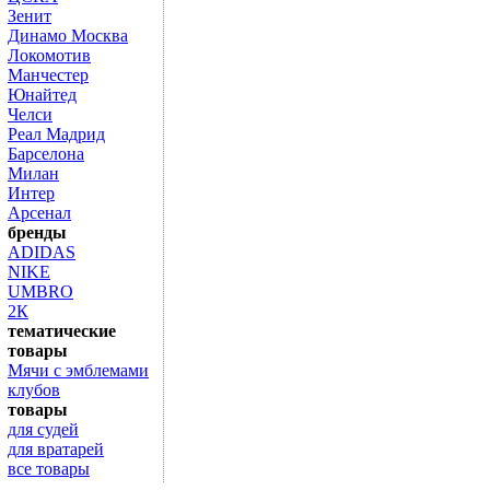
Зенит
Динамо Москва
Локомотив
Манчестер
Юнайтед
Челси
Реал Мадрид
Барселона
Милан
Интер
Арсенал
бренды
ADIDAS
NIKE
UMBRO
2К
тематические
товары
Мячи с эмблемами
клубов
товары
для судей
для вратарей
все товары